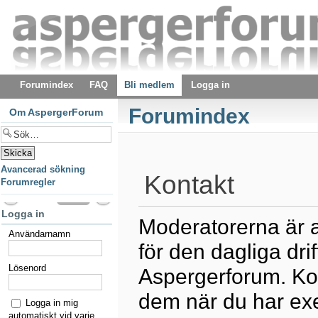
Forumindex
FAQ
Bli medlem
Logga in
Forumindex
Om AspergerForum
Avancerad sökning
Kontakt
Forumregler
Logga in
Moderatorerna är 
Användarnamn
för den dagliga dri
Lösenord
Aspergerforum. Ko
dem när du har ex
Logga in mig
automatiskt vid varje