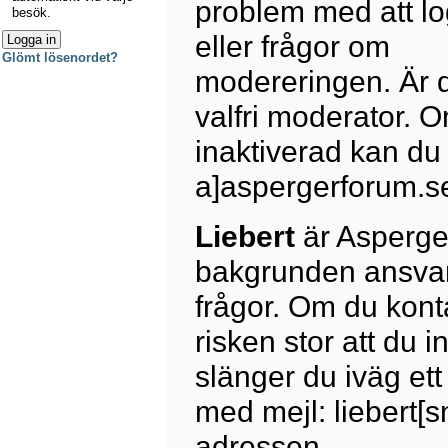
problem med att lo
besök.
eller frågor om
Glömt lösenordet?
modereringen. Är du
valfri moderator. Om
inaktiverad kan du 
a]aspergerforum.s
Liebert
är Asperge
bakgrunden ansvar
frågor. Om du kont
risken stor att du i
slänger du iväg et
med mejl: liebert[
adressen.