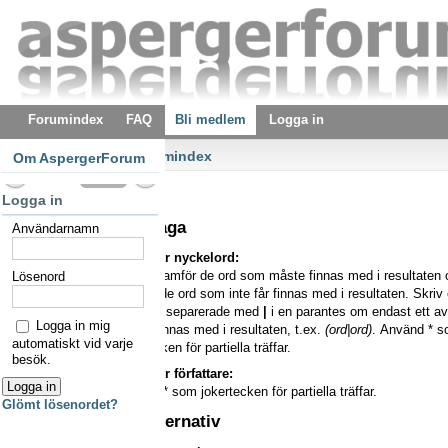
Forumindex
FAQ
Bli medlem
Logga in
Forumindex
Om AspergerForum
Sök
Logga in
Sökfråga
Användarnamn
Sök efter nyckelord:
Sätt
+
framför de ord som måste finnas med i resultaten
Lösenord
framför de ord som inte får finnas med i resultaten. Skriv 
med ord separerade med
|
i en parantes om endast ett av
Logga in mig
måste finnas med i resultaten, t.ex.
(ord|ord)
. Använd * 
automatiskt vid varje
jokertecken för partiella träffar.
besök.
Sök efter författare:
Använd * som jokertecken för partiella träffar.
Glömt lösenordet?
Sökalternativ