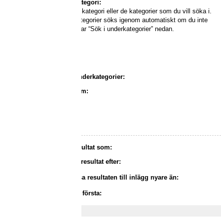
Sök i kategori:
Välj den kategori eller de kategorier som du vill söka i.
Underkategorier söks igenom automatiskt om du inte
inaktiverar “Sök i underkategorier” nedan.
Sök i underkategorier:
Sök inom:
Visa resultat som:
Sortera resultat efter:
Begränsa resultaten till inlägg nyare än:
Skriv ut första: