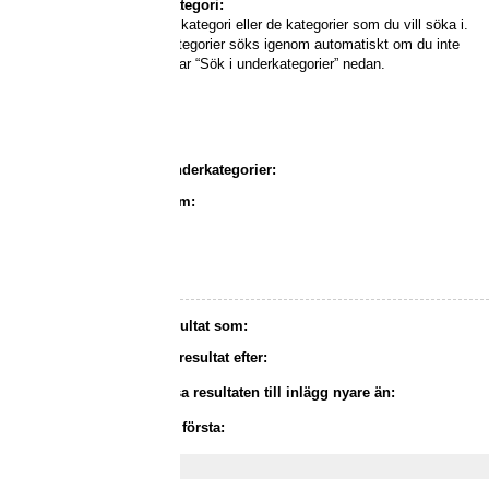
Sök i kategori:
Välj den kategori eller de kategorier som du vill söka i.
Underkategorier söks igenom automatiskt om du inte
inaktiverar “Sök i underkategorier” nedan.
Sök i underkategorier:
Sök inom:
Visa resultat som:
Sortera resultat efter:
Begränsa resultaten till inlägg nyare än:
Skriv ut första: