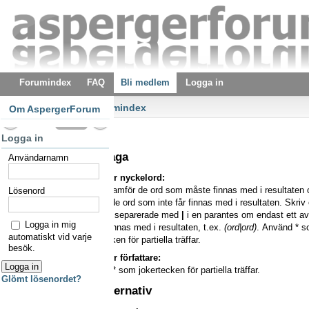
Forumindex
FAQ
Bli medlem
Logga in
Forumindex
Om AspergerForum
Sök
Logga in
Sökfråga
Användarnamn
Sök efter nyckelord:
Sätt
+
framför de ord som måste finnas med i resultaten
Lösenord
framför de ord som inte får finnas med i resultaten. Skriv 
med ord separerade med
|
i en parantes om endast ett av
Logga in mig
måste finnas med i resultaten, t.ex.
(ord|ord)
. Använd * 
automatiskt vid varje
jokertecken för partiella träffar.
besök.
Sök efter författare:
Använd * som jokertecken för partiella träffar.
Glömt lösenordet?
Sökalternativ